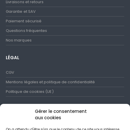
Livraisons et retours
Garantie et SAV
Paiement sécurisé
Questions fréquentes
Nos marques
LÉGAL
CGV
Mentions légales et politique de confidentialité
Politique de cookies (UE)
Gérer le consentement
aux cookies
SUIVEZ-NOUS
On a attendu d'être sûrs que le contenu de ce site vous intéresse