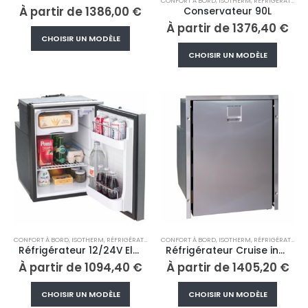
CONFORT À BORD
,
ISOTHERM
,
RÉFRIGÉRATEUR/CONGÉLATEUR
À partir de
1386,00
€
Conservateur 90L
À partir de
1376,40
€
Ce
CHOISIR UN MODÈLE
produit
Ce
CHOISIR UN MODÈLE
a
produi
plusieurs
a
variations.
plusieu
Les
variati
options
Les
peuvent
option
être
peuve
choisies
être
sur
choisi
la
sur
page
la
du
page
CONFORT À BORD
,
ISOTHERM
,
RÉFRIGÉRATEUR/CONGÉLATEUR
CONFORT À BORD
,
ISOTHERM
,
RÉFRIGÉRATEUR/CONGÉLATEUR
produit
du
Réfrigérateur 12/24V Elegance Line Silver
Réfrigérateur Cruise inox Clean Touch
produi
À partir de
1094,40
€
À partir de
1405,20
€
Ce
Ce
CHOISIR UN MODÈLE
CHOISIR UN MODÈLE
produit
produi