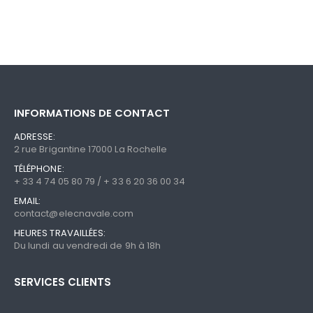
a
a
plusieurs
plusieu
variations.
variati
Les
Les
options
option
peuvent
peuve
être
être
INFORMATIONS DE CONTACT
choisies
choisi
sur
sur
ADRESSE:
la
la
2 rue Brigantine 17000 La Rochelle
page
page
TÉLÉPHONE:
du
du
+ 33 4 74 05 80 79 / + 33 6 20 36 00 34
produit
produi
EMAIL:
contact@elecnavale.com
HEURES TRAVAILLÉES:
Du lundi au vendredi de 9h à 18h
SERVICES CLIENTS