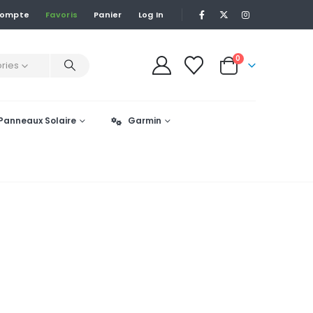
Compte
Favoris
Panier
Log In
0
ries
Panneaux Solaire
Garmin