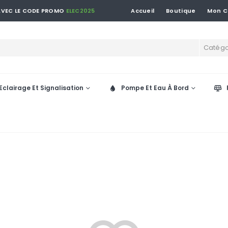
 AVEC LE CODE PROMO
ELEC2025
Accueil
Boutique
Mon 
Catégo
Eclairage Et Signalisation
Pompe Et Eau À Bord