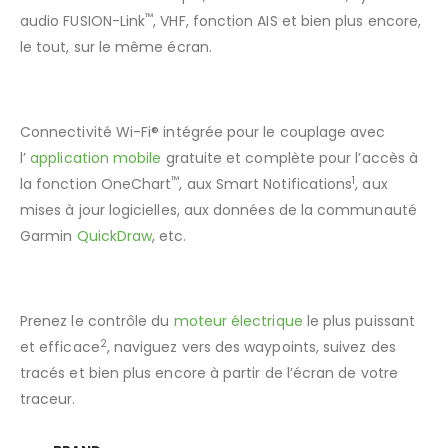
™
audio FUSION-Link
, VHF, fonction AIS et bien plus encore,
le tout, sur le même écran.
®
APPLICATION ACTIVECAPTAIN
Connectivité Wi-Fi® intégrée pour le couplage avec
l’
application mobile
gratuite et complète pour l’accès à
™
1
la fonction OneChart
, aux Smart Notifications
, aux
mises à jour logicielles, aux données de la communauté
Garmin
QuickDraw
, etc.
COMPATIBILITÉ AVEC LE MOTEUR ÉLECTRIQUE FORCE™
Prenez le contrôle du
moteur électrique
le plus puissant
2
et efficace
, naviguez vers des waypoints, suivez des
tracés et bien plus encore à partir de l’écran de votre
traceur.