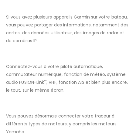
1GARMIN MARINE NETWORK
Si vous avez plusieurs appareils Garmin sur votre bateau,
vous pouvez partager des informations, notamment des
cartes, des données utilisateur, des images de radar et
de caméras IP
®
RÉSEAUX NMEA 2000
ET NMEA 0183
Connectez-vous à votre pilote automatique,
commutateur numérique, fonction de météo, système
™
audio FUSION-Link
, VHF, fonction AIS et bien plus encore,
le tout, sur le même écran.
CONNECTIVITÉ J1939
Vous pouvez désormais connecter votre traceur à
différents types de moteurs, y compris les moteurs
Yamaha.