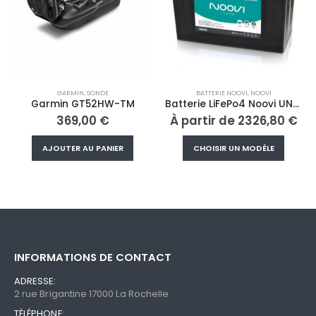
BATTERIE NOOVI
,
NOOVI
GARMIN
,
SONDEUR
TM
Batterie LiFePo4 Noovi UN38.3
À partir de
2326,80
€
À partir de
1318,80
Ce produit a plusieurs variations. Les options peuvent être choisies sur la page du produit
Ce produit a plusieu
CHOISIR UN MODÈLE
CHOISIR UN MODÈLE
INFORMATIONS DE CONTACT
ADRESSE:
2 rue Brigantine 17000 La Rochelle
TÉLÉPHONE: