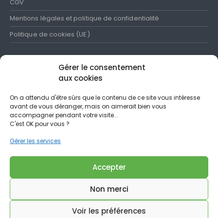
CGV
Mentions légales et politique de confidentialité
Politique de cookies (UE)
Gérer le consentement
aux cookies
SUIVEZ-NOUS
On a attendu d'être sûrs que le contenu de ce site vous intéresse
avant de vous déranger, mais on aimerait bien vous
N'hésitez pas à partager nos publications et à les commenter
accompagner pendant votre visite...
C'est OK pour vous ?
Gérer les services
Accepter
Non merci
Elecnavale © 2022. All Rights Reserved
Voir les préférences