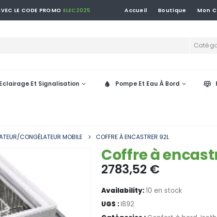
 AVEC LE CODE PROMO
ELEC2025
Accueil
Boutique
Mon 
Catégo
Eclairage Et Signalisation
Pompe Et Eau À Bord
ATEUR/CONGÉLATEUR MOBILE
COFFRE À ENCASTRER 92L
Coffre à encast
2783,52
€
Availability:
10 en stock
UGS :
I892