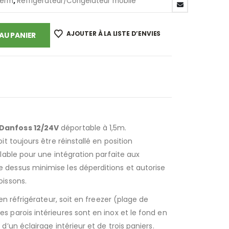
herm
,
Réfrigérateur/Congélateur mobile
AJOUTER À LA LISTE D’ENVIES
AU PANIER
Danfoss 12/24V
déportable à 1,5m.
it toujours être réinstallé en position
llable pour une intégration parfaite aux
 dessus minimise les déperditions et autorise
oissons.
 en réfrigérateur, soit en freezer (plage de
s parois intérieures sont en inox et le fond en
d’un éclairage intérieur et de trois paniers.