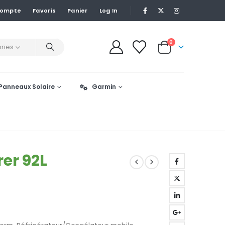
Compte
Favoris
Panier
Log In
0
ries
Panneaux Solaire
Garmin
rer 92L