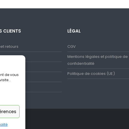
S CLIENTS
LÉGAL
 et retours
CGV
et SAV
Mentions légales et politique de
confidentialité
sécurisé
Politique de cookies (UE)
ant de vous
 fréquentes
ite...
ues
férences
alité