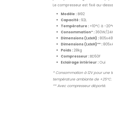
Le compresseur est fixé au-desso
Modèle :
BI92
Capacité :
92L
Température :
+10°C à -20
Consommation* :
360W/24
Dimensions (LxlxH) :
805x4
Dimensions (LxlxH)** :
805x
Poids :
28kg
Compresseur :
BD50F
Eclairage intérieur :
Oui
* Consommation à 12V pour une t
température ambiante de +25°C.
** Avec compresseur déporté.