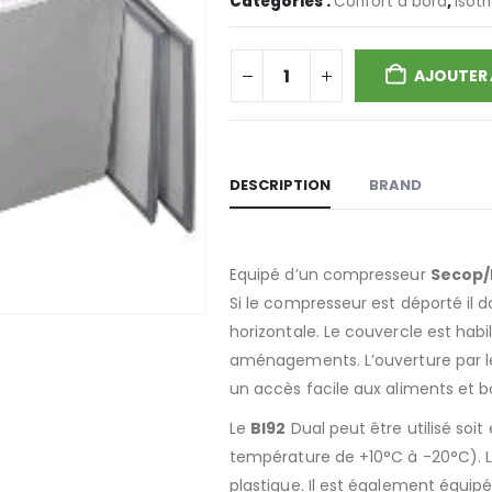
Catégories :
Confort à bord
,
Isot
AJOUTER 
DESCRIPTION
BRAND
Equipé d’un compresseur
Secop/
Si le compresseur est déporté il do
horizontale. Le couvercle est habi
aménagements. L’ouverture par le
un accès facile aux aliments et b
Le
BI92
Dual peut être utilisé soit
température de +10°C à -20°C). Le
plastique. Il est également équipé 