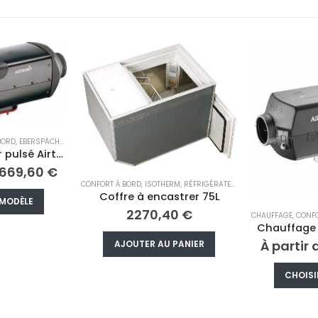
ERM
,
RÉFRIGÉRATEUR/CONGÉLATEUR MOBILE
strer 75L
40
€
CHAUFFAGE
,
CONFORT À BORD
,
EBERSPÄCHER
CONFORT À BORD
,
Chauffage Airtronic S2 D2L
À partir de
2030,40
€
17
 PANIER
Ce produit a plusieurs variations. Les options peuvent être choisies sur la page du produit
CHOISIR UN MODÈLE
AJOUTE