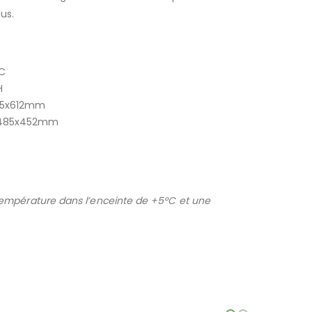
us.
°C
H
85x612mm
485x452mm
empérature dans l’enceinte de +5°C et une