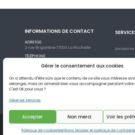
INFORMATIONS DE CONTACT
SERVICE
ADRESSE:
2 rue Brigantine 17000 La Rochelle
Livraisons
TÉLÉPHONE:
Garantie 
+ 33 4 74 05 80 79 / + 33 6 20 36 00 34
Gérer le consentement aux cookies
EMAIL:
Paiement 
contact@elecnavale.com
On a attendu d'être sûrs que le contenu de ce site vous intéresse av
Questions
HEURES TRAVAILLÉES:
déranger, mais on aimerait bien vous accompagner pendant votre vis
Du lundi au vendredi de 9h à 18h
C'est OK pour vous ?
Nos marq
Gérer les services
Accepter
Non merci
Voir les pré
Elecnavale © 2022. All Rights Reserved
Politique de cookies
Mentions légales et politique de confidenti