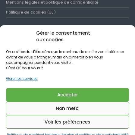
Mentions légales et politique de confidentialité
Politique de cookies (UE)
Gérer le consentement
aux cookies
SUIVEZ-NOUS
On a attendu d'être sûrs que le contenu de ce site vous intéresse
avant de vous déranger, mais on aimerait bien vous
N'hésitez pas à partager nos publications et à les commenter
accompagner pendant votre visite...
C'est OK pour vous ?
Gérer les services
Accepter
Non merci
Elecnavale © 2022. All Rights Reserved
Voir les préférences
Politique de cookies
Mentions légales et politique de confidentialité