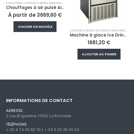
ORD
,
EBERSPÄCHER
Chauffages à air pulsé Airtronic D5
69,60
€
Ce produit a plusieurs variations. Les options peuvent être choisies sur la page du produit
ODÈLE
CONFORT À BORD
,
ISOTHERM
,
MACHINES À GLACE
CONFORT À BORD
,
ISOTHERM
,
RÉFRI
Machine à glace Ice Drink Clear 230V – 50Hz inox
1681,20
€
À partir de
1094
AJOUTER AU PANIER
CHOISIR UN MODÈ
INFORMATIONS DE CONTACT
ADRESSE:
2 rue Brigantine 17000 La Rochelle
TÉLÉPHONE:
+ 33 4 74 05 80 79 / + 33 6 20 36 00 34