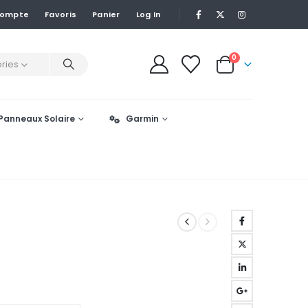
Compte
Favoris
Panier
Log In
0
ries
Panneaux Solaire
Garmin