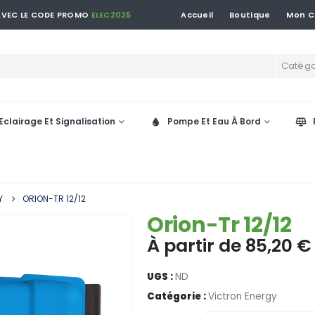
 AVEC LE CODE PROMO
ELEC2025
Accueil
Boutique
Mon 
Catégo
Eclairage Et Signalisation
Pompe Et Eau À Bord
Y
ORION-TR 12/12
Orion-Tr 12/12
À partir de
85,20
€
UGS :
ND
Catégorie :
Victron Energy