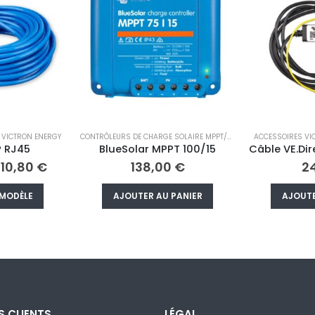
CONTRÔLEURS DE CHARGE SOLAIRE MPPT/PWM
,
VICTRON ENERGY
ACCESSOIRES VICTRON
,
VICTRON ENERGY
MONITEURS ET SUP
PT 100/15
Câble VE.Direct non inverseur d’allumage/arrêt à distance
BM
0
€
24,00
€
75
 PANIER
AJOUTER AU PANIER
AJOUTE
S CLIENTS
LÉGAL