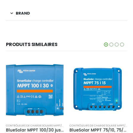
BRAND
PRODUITS SIMILAIRES
CONTRÔLEURS DE CHARGE SOLAIRE MPPT/PWM
,
VICTRON ENERGY
CONTRÔLEURS DE CHARGE SOLAIRE MPPT/PWM
,
AUTOTRANSFORMATEURS
VICTRON ENERGY
,
VICTRON ENERGY
BlueSolar MPPT 100/30 jusqu’à 100/50
BlueSolar MPPT 75/10, 75/15
Auto-transformateurs