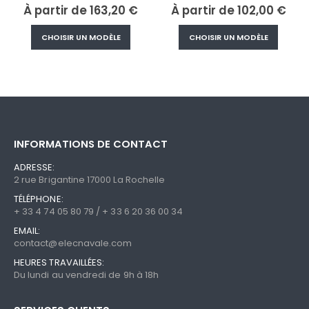
€
À partir de
102,00
€
À partir de
577,20
€
produit a plusieurs variations. Les options peuvent être choisies sur la page du produit
Ce produit a plusieurs variations. Les options peuvent être choisies sur la page du produit
Ce produit a plusieurs variations. Les op
CHOISIR UN MODÈLE
CHOISIR UN MODÈLE
INFORMATIONS DE CONTACT
ADRESSE:
2 rue Brigantine 17000 La Rochelle
TÉLÉPHONE:
+ 33 4 74 05 80 79 / + 33 6 20 36 00 34
EMAIL:
contact@elecnavale.com
HEURES TRAVAILLÉES:
Du lundi au vendredi de 9h à 18h