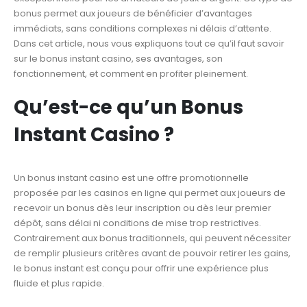
bonus permet aux joueurs de bénéficier d’avantages
immédiats, sans conditions complexes ni délais d’attente.
Dans cet article, nous vous expliquons tout ce qu’il faut savoir
sur le bonus instant casino, ses avantages, son
fonctionnement, et comment en profiter pleinement.
Qu’est-ce qu’un Bonus
Instant Casino ?
Un bonus instant casino est une offre promotionnelle
proposée par les casinos en ligne qui permet aux joueurs de
recevoir un bonus dès leur inscription ou dès leur premier
dépôt, sans délai ni conditions de mise trop restrictives.
Contrairement aux bonus traditionnels, qui peuvent nécessiter
de remplir plusieurs critères avant de pouvoir retirer les gains,
le bonus instant est conçu pour offrir une expérience plus
fluide et plus rapide.