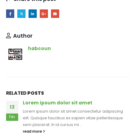
Author
habcoun
RELATED
POSTS
Lorem ipsum dolor sit amet
24
Lorem ipsum dolor sit amet consectetur adipiscing
Fév
elit. Quisque faucibus ex sapien vitae pellentesque
sem placerat. In id cursus mi...
read more