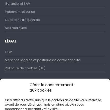
Garantie et SAV
Paiement sécurisé
Questions fréquentes
Nos marques
LÉGAL
CGV
Mentions légales et politique de confidentialité
Politique de cookies (UE)
Gérer le consentement
aux cookies
SUIVEZ-NOUS
On a attendu d'être sûrs que le contenu de ce site vous intéresse
avant de vous déranger, mais on aimerait bien vous
N'hésitez pas à partager nos publications et à les commenter
accompagner pendant votre visite...