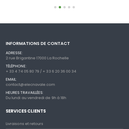
INFORMATIONS DE CONTACT
ADRESSE:
2 rue Brigantine 17000 La Rochelle
TÉLÉPHONE:
+ 33 4 74 05 80 79 / + 33 6 20 36 00 34
EMAIL:
contact@elecnavale.com
HEURES TRAVAILLÉES:
Du lundi au vendredi de 9h à 18h
SERVICES CLIENTS
Livraisons et retours