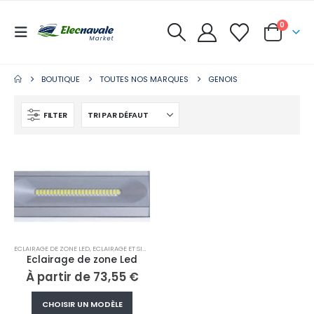
0
BOUTIQUE
TOUTES NOS MARQUES
GENOIS
FILTER
ECLAIRAGE DE ZONE LED
,
ECLAIRAGE ET SIGNALISATION
,
GENOIS
Eclairage de zone Led
À partir de
73,55
€
Ce
CHOISIR UN MODÈLE
produit