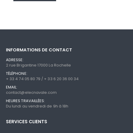
a
plusieurs
variations.
Les
options
peuvent
être
INFORMATIONS DE CONTACT
choisies
sur
ADRESSE:
la
2 rue Brigantine 17000 La Rochelle
page
TÉLÉPHONE:
du
+ 33 4 74 05 80 79 / + 33 6 20 36 00 34
produit
EMAIL:
contact@elecnavale.com
HEURES TRAVAILLÉES:
Du lundi au vendredi de 9h à 18h
SERVICES CLIENTS