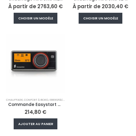
À partir de
2763,60
€
À partir de
2030,40
€
Ce
Ce
CHOISIR UN MODÈLE
CHOISIR UN MODÈLE
produit
produi
a
a
plusieurs
plusieu
variations.
variati
Les
Les
options
option
peuvent
peuve
être
être
choisies
choisi
sur
sur
la
la
page
page
CHAUFFAGE
,
CONFORT À BORD
,
EBERSPÄCHER
du
du
Commande Easystart Pro
produit
produi
214,80
€
AJOUTER AU PANIER