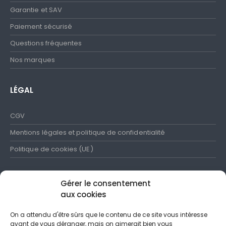
Garantie et SAV
Paiement sécurisé
Questions fréquentes
Nos marques
LÉGAL
CGV
Mentions légales et politique de confidentialité
Politique de cookies (UE)
Gérer le consentement
aux cookies
SUIVEZ-NOUS
On a attendu d'être sûrs que le contenu de ce site vous intéresse
avant de vous déranger, mais on aimerait bien vous