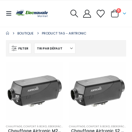
0
BOUTIQUE
PRODUCT TAG -
AIRTRONIC
FILTER
CHAUFFAGE
,
CONFORT À BORD
,
EBERSPÄCHER
CHAUFFAGE
,
CONFORT À BORD
,
EBERSPÄCHER
Chauffage Airtronic M2 D4R
Chauffage Airtronic S2 D2L