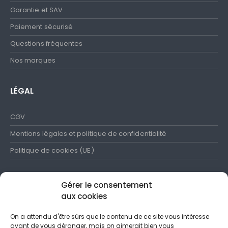
Garantie et SAV
Paiement sécurisé
Questions fréquentes
Nos marques
LÉGAL
CGV
Mentions légales et politique de confidentialité
Politique de cookies (UE)
Gérer le consentement
aux cookies
SUIVEZ-NOUS
On a attendu d'être sûrs que le contenu de ce site vous intéresse
avant de vous déranger, mais on aimerait bien vous