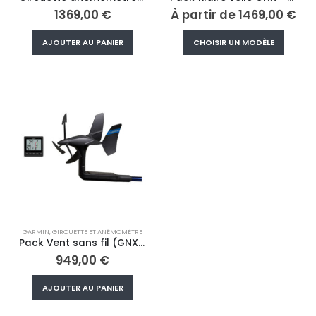
1369,00
€
À partir de
1469,00
€
Ce
AJOUTER AU PANIER
CHOISIR UN MODÈLE
produi
a
plusieu
variati
Les
option
peuve
être
choisi
sur
la
page
GARMIN
,
GIROUETTE ET ANÉMOMÈTRE
du
Pack Vent sans fil (GNX™ Wind + gWind Wireless 2)
produi
949,00
€
AJOUTER AU PANIER