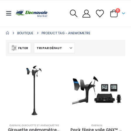
0
BOUTIQUE
PRODUCT TAG -
ANEMOMETRE
FILTER
GARMIN
,
GIROUETTE ET ANÉMOMÈTRE
GARMIN
Girouette anémomètre gWind Race
Pack filaire voile GNX™ Wind