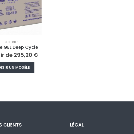
BATTERIES
ie GEL Deep Cycle
tir de
295,20
€
Ce
ISIR UN MODÈLE
produit
a
plusieurs
variations.
Les
options
peuvent
être
S CLIENTS
LÉGAL
choisies