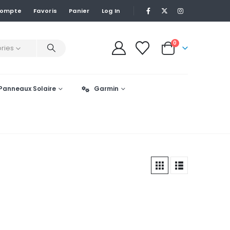
Compte
Favoris
Panier
Log In
0
ries
Panneaux Solaire
Garmin