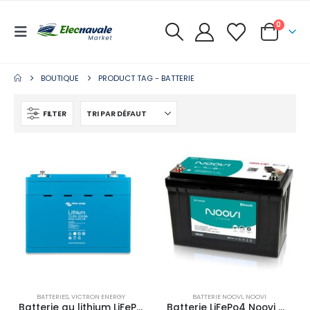
0
BOUTIQUE
PRODUCT TAG -
BATTERIE
FILTER
BATTERIES
,
VICTRON ENERGY
BATTERIE NOOVI
,
NOOVI
Batterie au lithium LiFePO4 Smart
Batterie LiFePo4 Noovi UN38.3