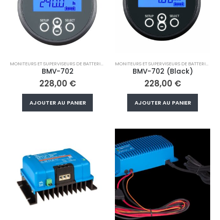
peuvent
être
choisies
sur
la
page
MONITEURS ET SUPERVISEURS DE BATTERIE
,
VICTRON ENERGY
MONITEURS ET SUPERVISEURS DE BATTERIE
,
VIC
du
BMV-702
BMV-702 (Black)
produit
228,00
€
228,00
€
AJOUTER AU PANIER
AJOUTER AU PANIER