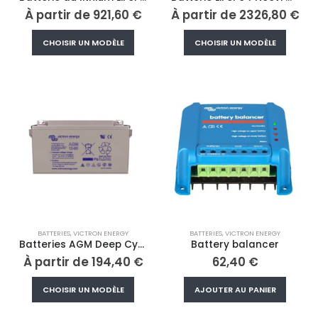
À partir de
921,60
€
À partir de
2326,80
€
Ce
Ce
CHOISIR UN MODÈLE
CHOISIR UN MODÈLE
produit
produi
a
a
plusieurs
plusieu
variations.
variati
Les
Les
options
option
peuvent
peuve
être
être
choisies
choisi
sur
sur
la
la
page
page
BATTERIES
,
VICTRON ENERGY
BATTERIES
,
VICTRON ENERGY
du
du
Batteries AGM Deep Cycle
Battery balancer
produit
produi
À partir de
194,40
€
62,40
€
Ce
CHOISIR UN MODÈLE
AJOUTER AU PANIER
produit
a