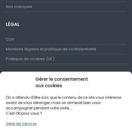
Nos marques
LÉGAL
CGV
Mentions légales et politique de confidentialité
Politique de cookies (UE)
Gérer le consentement
aux cookies
SUIVEZ-NOUS
On a attendu d'être sûrs que le contenu de ce site vous intéresse
avant de vous déranger, mais on aimerait bien vous
N'hésitez pas à partager nos publications et à les commenter
accompagner pendant votre visite...
C'est OK pour vous ?
Gérer les services