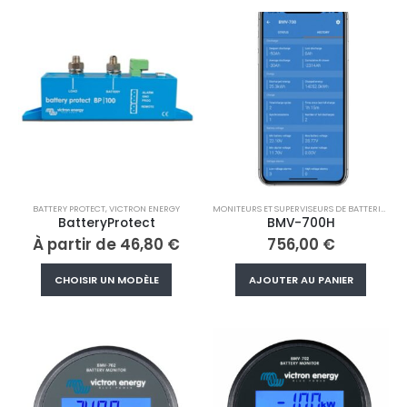
plusieurs
variations.
Les
options
peuvent
être
choisies
sur
la
page
BATTERY PROTECT
,
VICTRON ENERGY
MONITEURS ET SUPERVISEURS DE BATTERIE
,
VIC
du
BatteryProtect
BMV-700H
produit
À partir de
46,80
€
756,00
€
Ce
CHOISIR UN MODÈLE
AJOUTER AU PANIER
produit
a
plusieurs
variations.
Les
options