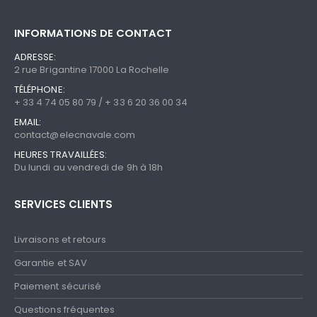
choisies
choisi
sur
sur
la
la
INFORMATIONS DE CONTACT
page
page
ADRESSE:
du
du
2 rue Brigantine 17000 La Rochelle
produit
produi
TÉLÉPHONE:
+ 33 4 74 05 80 79 / + 33 6 20 36 00 34
EMAIL:
contact@elecnavale.com
HEURES TRAVAILLÉES:
Du lundi au vendredi de 9h à 18h
SERVICES CLIENTS
Livraisons et retours
Garantie et SAV
Paiement sécurisé
Questions fréquentes