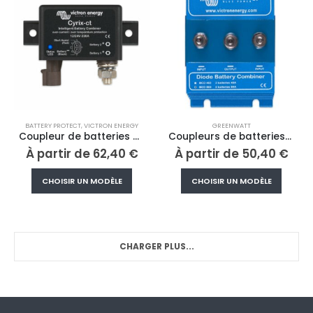
Les
Les
options
option
peuvent
peuve
être
être
choisies
choisi
sur
sur
la
la
page
page
BATTERY PROTECT
,
VICTRON ENERGY
GREENWATT
du
du
Coupleur de batteries Cyrix
Coupleurs de batteries à diode Argo
produit
produi
À partir de
62,40
€
À partir de
50,40
€
Ce
Ce
CHOISIR UN MODÈLE
CHOISIR UN MODÈLE
produit
produi
a
a
plusieurs
plusieu
variations.
variati
CHARGER PLUS...
Les
Les
options
option
peuvent
peuve
être
être