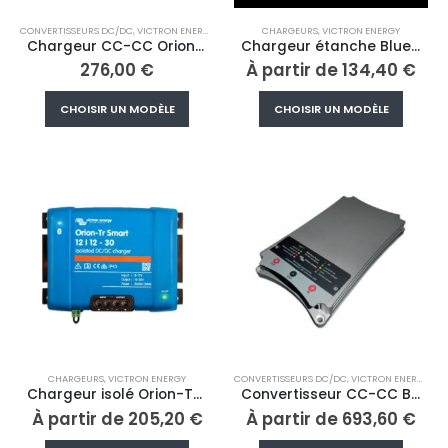
CONVERTISSEURS DC/DC
,
VICTRON ENERGY
CHARGEURS
,
VICTRON ENERGY
Chargeur CC-CC Orion-Tr Smart non isolé
Chargeur étanche Blue Smart IP67
276,00
€
À partir de
134,40
€
Ce
Ce
CHOISIR UN MODÈLE
CHOISIR UN MODÈLE
produit
produi
a
a
plusieurs
plusieu
variations.
variati
Les
Les
options
option
peuvent
peuve
être
être
choisies
choisi
sur
sur
la
la
page
page
CHARGEURS
,
VICTRON ENERGY
CONVERTISSEURS DC/DC
,
VICTRON ENERGY
du
du
Chargeur isolé Orion-Tr Smart CC-CC
Convertisseur CC-CC Buck-Boost
produit
produi
À partir de
205,20
€
À partir de
693,60
€