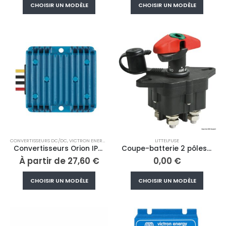
Ce
Ce
CHOISIR UN MODÈLE
CHOISIR UN MODÈLE
produit
produi
a
a
plusieurs
plusieu
variations.
variati
Les
Les
options
option
peuvent
peuve
être
être
choisies
choisi
sur
sur
la
la
page
page
CONVERTISSEURS DC/DC
,
VICTRON ENERGY
LITTELFUSE
du
du
Convertisseurs Orion IP67 24/12 CC-CC
Coupe-batterie 2 pôles LITTELFUSE® avec clé
produit
produi
À partir de
27,60
€
0,00
€
Ce
Ce
CHOISIR UN MODÈLE
CHOISIR UN MODÈLE
produit
produi
a
a
plusieurs
plusieu
variations.
variati