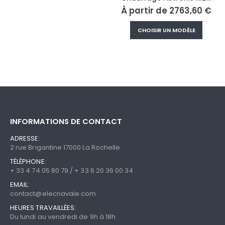
plusieurs
À partir de
2763,60
€
variations.
Ce
Les
CHOISIR UN MODÈLE
produi
options
a
peuvent
plusieu
être
variati
choisies
Les
sur
option
la
peuve
page
être
du
INFORMATIONS DE CONTACT
choisi
produit
sur
ADRESSE:
la
2 rue Brigantine 17000 La Rochelle
page
TÉLÉPHONE:
du
+ 33 4 74 05 80 79 / + 33 6 20 36 00 34
produi
EMAIL:
contact@elecnavale.com
HEURES TRAVAILLÉES:
Du lundi au vendredi de 9h à 18h