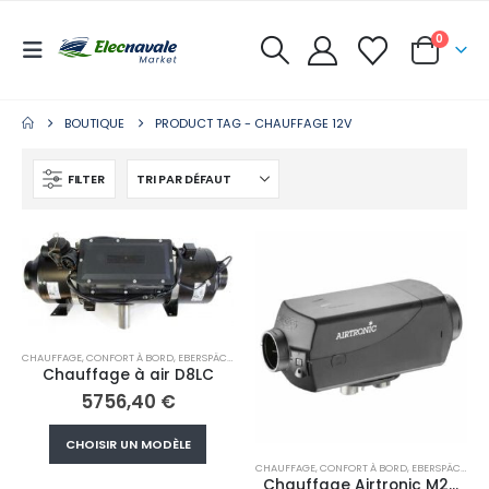
0
BOUTIQUE
PRODUCT TAG -
CHAUFFAGE 12V
FILTER
CHAUFFAGE
,
CONFORT À BORD
,
EBERSPÄCHER
Chauffage à air D8LC
5756,40
€
Ce
CHOISIR UN MODÈLE
produit
CHAUFFAGE
,
CONFORT À BORD
,
EBERSPÄCHER
a
Chauffage Airtronic M2 D4R