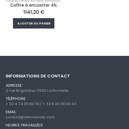
CONFORT À BORD
,
ISOTHERM
,
RÉFRIGÉRATEUR/CONGÉLATEUR MOBILE
Coffre à encastrer 41L
1141,20
€
AJOUTER AU PANIER
INFORMATIONS DE CONTACT
ADRESSE:
2 rue Brigantine 17000 La Rochelle
TÉLÉPHONE:
+ 33 4 74 05 80 79 / + 33 6 20 36 00 34
EMAIL:
contact@elecnavale.com
HEURES TRAVAILLÉES: