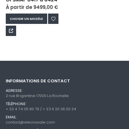
À partir de
9499,00
€
Ce
CHOISIR UN MODÈLE
produit
a
plusieurs
variations.
Les
options
peuvent
être
choisies
sur
INFORMATIONS DE CONTACT
la
ADRESSE:
page
2 rue Brigantine 17000 La Rochelle
du
TÉLÉPHONE:
produit
+ 33 4 74 05 80 79 / + 33 6 20 36 00 34
EMAIL:
contact@elecnavale.com