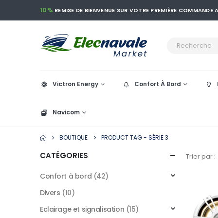
10%
REMISE DE BIENVENUE SUR VOTRE PREMIÈRE COMMANDE
Victron Energy
Confort À Bord
Navicom
BOUTIQUE
PRODUCT TAG -
SÉRIE 3
CATÉGORIES
Trier par :
Confort à bord
(42)
Divers
(10)
Eclairage et signalisation
(15)