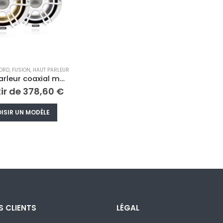
BORD
,
FUSION
,
HAUT PARLEUR
Haut-parleur coaxial marin blanc édition Sports avec éclairage LED CRGBW
tir de
378,60
€
Ce
ISIR UN MODÈLE
produit
a
plusieurs
variations.
Les
options
peuvent
être
S CLIENTS
LÉGAL
choisies