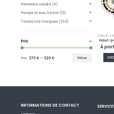
Panneaux solaire
(4)
Pompe et eau à bord
(10)
Toutes nos marques
(234)
CONFORT À 
Prix
À par
CHO
Prix :
370 €
—
520 €
Filtrer
Prix
Prix
min
max
INFORMATIONS DE CONTACT
SERVICE