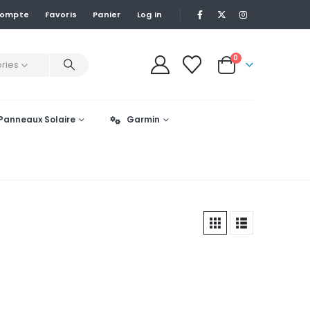
Compte
Favoris
Panier
Log In
0
ries
Panneaux Solaire
Garmin