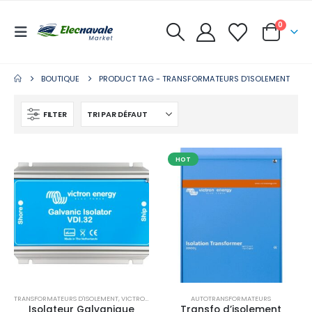
0
BOUTIQUE
PRODUCT TAG -
TRANSFORMATEURS D’ISOLEMENT
FILTER
HOT
TRANSFORMATEURS D'ISOLEMENT
,
VICTRON ENERGY
AUTOTRANSFORMATEURS
Isolateur Galvanique
Transfo d’isolement