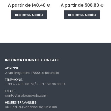
À partir de
140,40
€
À partir de
508,80
€
Ce
Ce
CHOISIR UN MODÈLE
CHOISIR UN MODÈLE
produit
produi
a
a
plusieurs
plusieu
variations.
variati
Les
Les
options
option
peuvent
peuve
être
être
INFORMATIONS DE CONTACT
choisies
choisi
sur
sur
ADRESSE:
la
la
2 rue Brigantine 17000 La Rochelle
page
page
TÉLÉPHONE:
du
du
+ 33 4 74 05 80 79 / + 33 6 20 36 00 34
produit
produi
EMAIL:
contact@elecnavale.com
HEURES TRAVAILLÉES:
Du lundi au vendredi de 9h à 18h