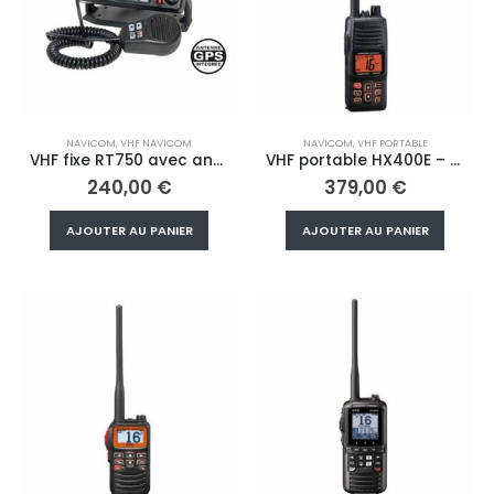
NAVICOM
,
VHF NAVICOM
NAVICOM
,
VHF PORTABLE
VHF fixe RT750 avec antenne GPS intégrée
VHF portable HX400E – étanche – flashlight
240,00
€
379,00
€
AJOUTER AU PANIER
AJOUTER AU PANIER