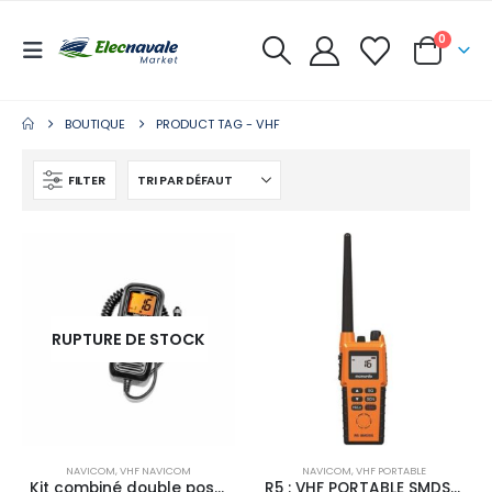
0
BOUTIQUE
PRODUCT TAG -
VHF
FILTER
RUPTURE DE STOCK
NAVICOM
,
VHF NAVICOM
NAVICOM
,
VHF PORTABLE
Kit combiné double poste pour RT850-V2
R5 : VHF PORTABLE SMDSM