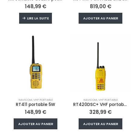
148,99
€
819,00
€
LIRE LA SUITE
AJOUTER AU PANIER
NAVICOM
,
VHF PORTABLE
NAVICOM
,
VHF PORTABLE
RT411 portable 5W
RT420DSC+ VHF portable 5W – Etanche et Flottante – GPS et DSC
148,99
€
328,99
€
AJOUTER AU PANIER
AJOUTER AU PANIER