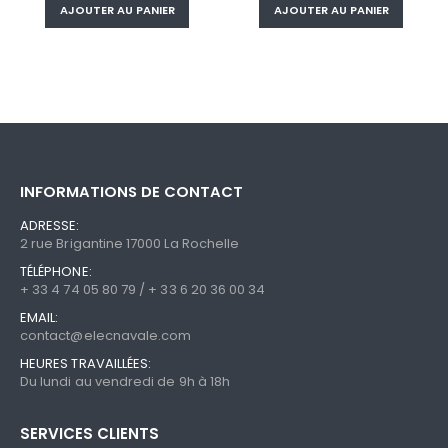
initial
actuel
initial
actue
AJOUTER AU PANIER
AJOUTER AU PANIER
était :
est :
était :
est :
400,00 €.
359,99 €.
579,00 €.
521,10
INFORMATIONS DE CONTACT
ADRESSE:
2 rue Brigantine 17000 La Rochelle
TÉLÉPHONE:
+ 33 4 74 05 80 79 / + 33 6 20 36 00 34
EMAIL:
contact@elecnavale.com
HEURES TRAVAILLÉES:
Du lundi au vendredi de 9h à 18h
SERVICES CLIENTS