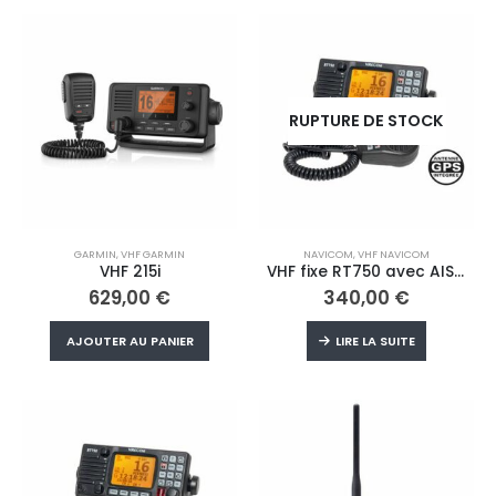
RUPTURE DE STOCK
GARMIN
,
VHF GARMIN
NAVICOM
,
VHF NAVICOM
VHF 215i
VHF fixe RT750 avec AIS et antenne GPS intégrée
629,00
€
340,00
€
AJOUTER AU PANIER
LIRE LA SUITE