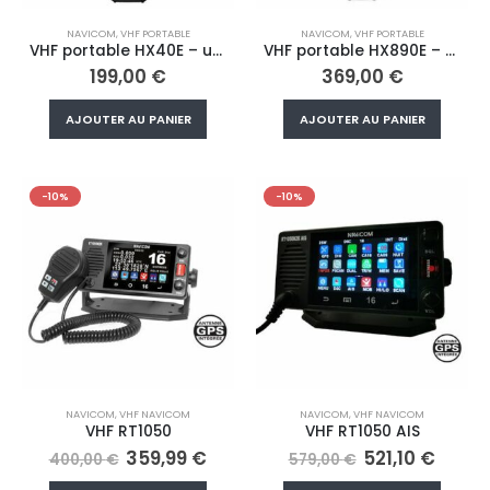
NAVICOM
,
VHF PORTABLE
NAVICOM
,
VHF PORTABLE
VHF portable HX40E – ultra compacte – étanche – 6W
VHF portable HX890E – 6W – étanche – flottante – noire
199,00
€
369,00
€
AJOUTER AU PANIER
AJOUTER AU PANIER
-10%
-10%
NAVICOM
,
VHF NAVICOM
NAVICOM
,
VHF NAVICOM
VHF RT1050
VHF RT1050 AIS
Le
Le
Le
Le
359,99
€
521,10
€
400,00
€
579,00
€
prix
prix
prix
prix