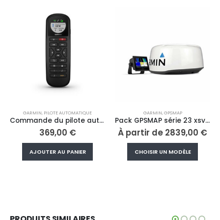
GARMIN
,
PILOTE AUTOMATIQUE
GARMIN
,
GPSMAP
Commande du pilote automatique à distance Reactor™
Pack GPSMAP série 23 xsv + radar
369,00
€
À partir de
2839,00
€
vent être choisies sur la page du produit
Ce produit a plusieurs variations. Les options peuvent être choisies sur la page du produ
AJOUTER AU PANIER
CHOISIR UN MODÈLE
PRODUITS SIMILAIRES