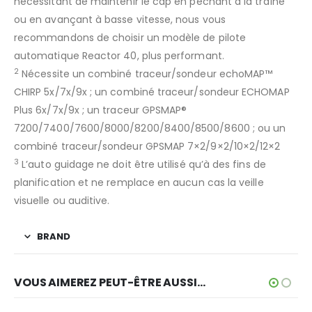
nécessitant de maintenir le cap en pêchant à la traîne
ou en avançant à basse vitesse, nous vous
recommandons de choisir un modèle de pilote
automatique Reactor 40, plus performant.
2
Nécessite un combiné traceur/sondeur echoMAP™
CHIRP 5x/7x/9x ; un combiné traceur/sondeur ECHOMAP
Plus 6x/7x/9x ; un traceur GPSMAP®
7200/7400/7600/8000/8200/8400/8500/8600 ; ou un
combiné traceur/sondeur GPSMAP 7×2/9×2/10×2/12×2
3
L’auto guidage ne doit être utilisé qu’à des fins de
planification et ne remplace en aucun cas la veille
visuelle ou auditive.
BRAND
VOUS AIMEREZ PEUT-ÊTRE AUSSI…