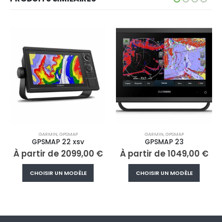
GARMIN
,
GPSMAP
GARMIN
,
GPSMAP
GPSMAP 22 xsv
GPSMAP 23
À partir de
2099,00
€
À partir de
1049,00
€
Ce produit a plusieurs variations. Les options peuvent être choisies sur la page du produit
Ce produit a plusieurs variations. Les options peuvent être choisies sur la page du produ
CHOISIR UN MODÈLE
CHOISIR UN MODÈLE