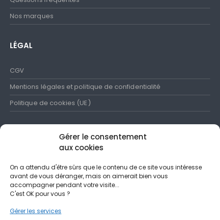
Nos marques
LÉGAL
CGV
Mentions légales et politique de confidentialité
Politique de cookies (UE)
Gérer le consentement
aux cookies
SUIVEZ-NOUS
On a attendu d'être sûrs que le contenu de ce site vous intéresse
avant de vous déranger, mais on aimerait bien vous
N'hésitez pas à partager nos publications et à les commenter
accompagner pendant votre visite...
C'est OK pour vous ?
Gérer les services